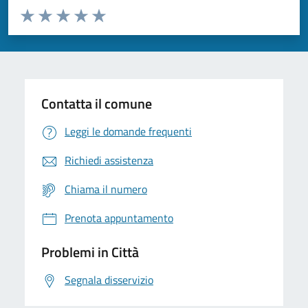
Valuta da 1 a 5 stelle la pagina
Domanda
Valuta 1 stelle su 5
Valuta 2 stelle su 5
Valuta 3 stelle su 5
Valuta 4 stelle su 5
Valuta 5 stelle su 5
Contatta il comune
Leggi le domande frequenti
Richiedi assistenza
Chiama il numero
Prenota appuntamento
Problemi in Città
Segnala disservizio