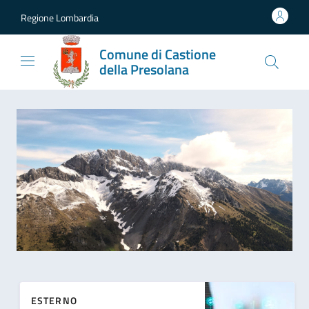
Vai al contenuto
accedi al menu
footer.enter
Regione Lombardia
Comune di Castione
della Presolana
ESTERNO