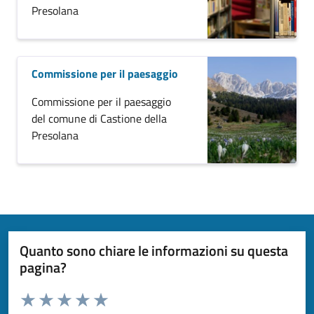
Presolana
Commissione per il paesaggio
Commissione per il paesaggio
del comune di Castione della
Presolana
Quanto sono chiare le informazioni su questa
pagina?
Valuta da 1 a 5 stelle la pagina
Domanda