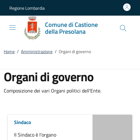
Vai al contenuto
accedi al menu
footer.enter
Regione Lombardia
Comune di Castione
della Presolana
Home
/
Amministrazione
/
Organi di governo
Organi di governo
Composizione dei vari Organi politici dell'Ente.
Sindaco
Il Sindaco è l'organo