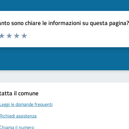
nto sono chiare le informazioni su questa pagina
 da 1 a 5 stelle la pagina
anda
ta 1 stelle su 5
Valuta 2 stelle su 5
Valuta 3 stelle su 5
Valuta 4 stelle su 5
Valuta 5 stelle su 5
tatta il comune
Leggi le domande frequenti
Richiedi assistenza
Chiama il numero