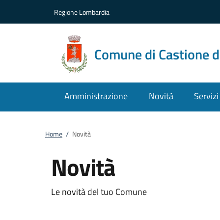
Vai al contenuto
accedi al menu
footer.enter
Regione Lombardia
Comune di Castione d
Amministrazione
Novità
Servizi
Home
/
Novità
Novità
Le novità del tuo Comune