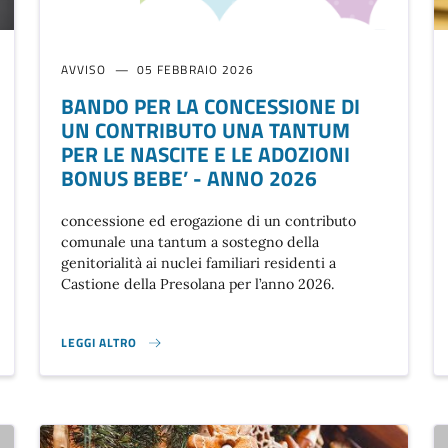
AVVISO
05 FEBBRAIO 2026
BANDO PER LA CONCESSIONE DI
UN CONTRIBUTO UNA TANTUM
PER LE NASCITE E LE ADOZIONI
BONUS BEBE’ - ANNO 2026
concessione ed erogazione di un contributo
comunale una tantum a sostegno della
genitorialità ai nuclei familiari residenti a
Castione della Presolana per l’anno 2026.
LEGGI ALTRO
BANDO PER LA CONCESSIONE DI UN CONTRIBUTO UNA TANTUM P