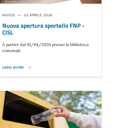
AVVISO
03 APRILE 2026
Nuova apertura sportello FNP -
CISL
A partire dal 01/04/2026 presso la biblioteca
comunale
LEGGI ALTRO
NUOVA APERTURA SPORTELLO FNP - CISL }