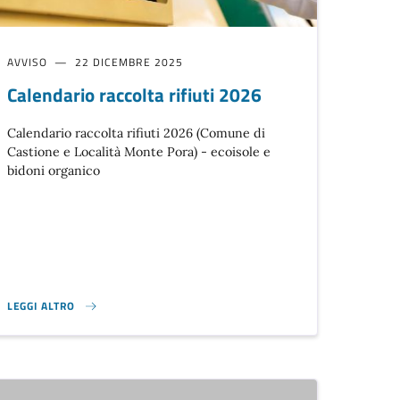
AVVISO
22 DICEMBRE 2025
Calendario raccolta rifiuti 2026
Calendario raccolta rifiuti 2026 (Comune di
Castione e Località Monte Pora) - ecoisole e
bidoni organico
LEGGI ALTRO
ER LE NASCITE E LE ADOZIONI BONUS BEBE’ - ANNO 2026}
CALENDARIO RACCOLTA RIFIUTI 2026}