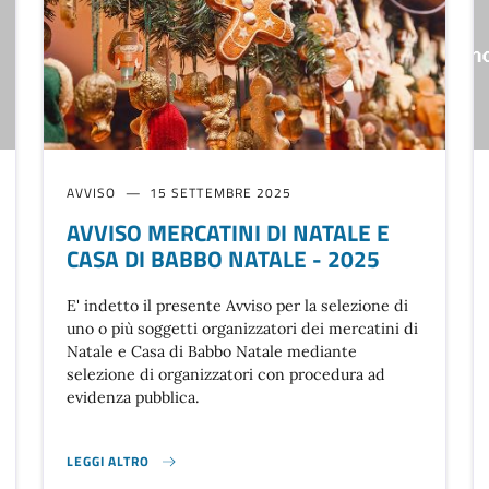
AVVISO
15 SETTEMBRE 2025
AVVISO MERCATINI DI NATALE E
CASA DI BABBO NATALE - 2025
E' indetto il presente Avviso per la selezione di
uno o più soggetti organizzatori dei mercatini di
Natale e Casa di Babbo Natale mediante
selezione di organizzatori con procedura ad
evidenza pubblica.
LEGGI ALTRO
AVVISO MERCATINI DI NATALE E CASA DI BABBO NATALE - 2025