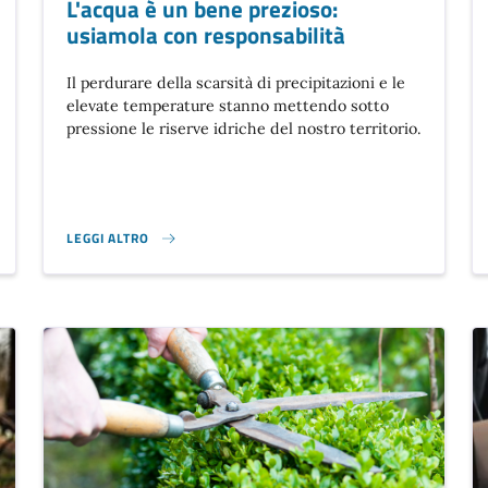
L'acqua è un bene prezioso:
usiamola con responsabilità
Il perdurare della scarsità di precipitazioni e le
elevate temperature stanno mettendo sotto
pressione le riserve idriche del nostro territorio.
LEGGI ALTRO
L'ACQUA È UN BENE PREZIOSO: USIAMOLA CON RESPONSABILIT