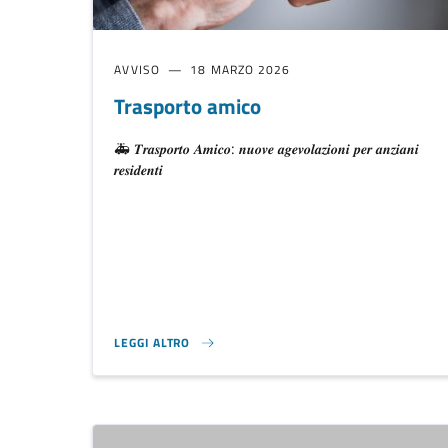
AVVISO
18 MARZO 2026
Trasporto amico
🚑 𝑻𝒓𝒂𝒔𝒑𝒐𝒓𝒕𝒐 𝑨𝒎𝒊𝒄𝒐: 𝒏𝒖𝒐𝒗𝒆 𝒂𝒈𝒆𝒗𝒐𝒍𝒂𝒛𝒊𝒐𝒏𝒊 𝒑𝒆𝒓 𝒂𝒏𝒛𝒊𝒂𝒏𝒊
𝒓𝒆𝒔𝒊𝒅𝒆𝒏𝒕𝒊
LEGGI ALTRO
TRASPORTO AMICO}