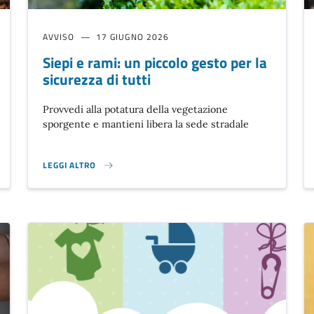
AVVISO
17 GIUGNO 2026
Siepi e rami: un piccolo gesto per la
sicurezza di tutti
Provvedi alla potatura della vegetazione
sporgente e mantieni libera la sede stradale
LEGGI ALTRO
SIEPI E RAMI: UN PICCOLO GESTO PER LA SICUREZZA DI TUTTI }