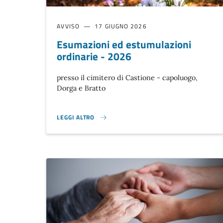
AVVISO
17 GIUGNO 2026
Esumazioni ed estumulazioni
ordinarie - 2026
presso il cimitero di Castione - capoluogo,
Dorga e Bratto
LEGGI ALTRO
ESUMAZIONI ED ESTUMULAZIONI ORDINARIE - 2026}