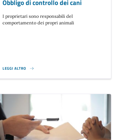
Obbligo di controllo dei cani
I proprietari sono responsabili del
comportamento dei propri animali
LEGGI ALTRO
À}
OBBLIGO DI CONTROLLO DEI CANI}