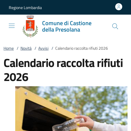
Vai al contenuto
accedi al menu
footer.enter
Regione Lombardia
Comune di Castione
della Presolana
Home
/
Novità
/
Avvisi
/
Calendario raccolta rifiuti 2026
Calendario raccolta rifiuti
2026