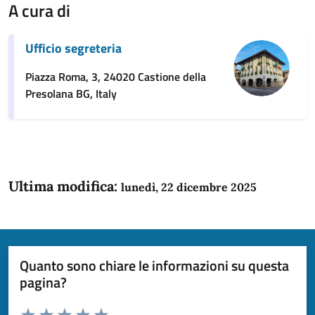
A cura di
Ufficio segreteria
Piazza Roma, 3, 24020 Castione della
Presolana BG, Italy
Ultima modifica:
lunedì, 22 dicembre 2025
Quanto sono chiare le informazioni su questa
pagina?
Valuta da 1 a 5 stelle la pagina
Domanda