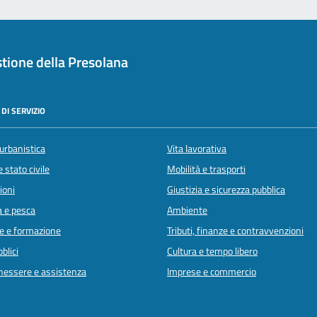
tione della Presolana
DI SERVIZIO
urbanistica
Vita lavorativa
 stato civile
Mobilità e trasporti
ioni
Giustizia e sicurezza pubblica
a e pesca
Ambiente
e e formazione
Tributi, finanze e contravvenzioni
blici
Cultura e tempo libero
enessere e assistenza
Imprese e commercio