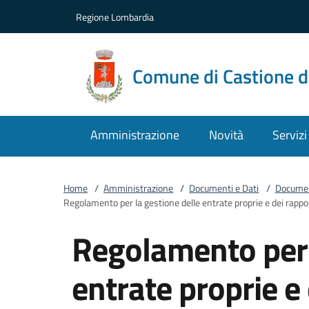
Vai al contenuto
accedi al menu
footer.enter
Regione Lombardia
Comune di Castione d
Amministrazione
Novità
Servizi
Home
/
Amministrazione
/
Documenti e Dati
/
Documen
Regolamento per la gestione delle entrate proprie e dei rappo
Regolamento per 
entrate proprie e 