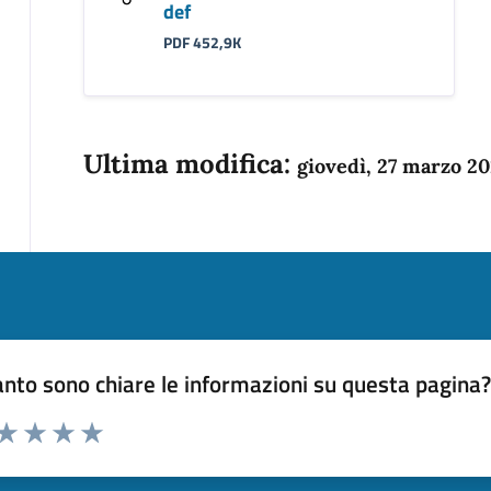
def
PDF 452,9K
Ultima modifica:
giovedì, 27 marzo 2
nto sono chiare le informazioni su questa pagina
 da 1 a 5 stelle la pagina
anda
ta 1 stelle su 5
Valuta 2 stelle su 5
Valuta 3 stelle su 5
Valuta 4 stelle su 5
Valuta 5 stelle su 5