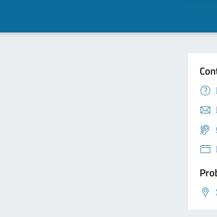
Con
Prob