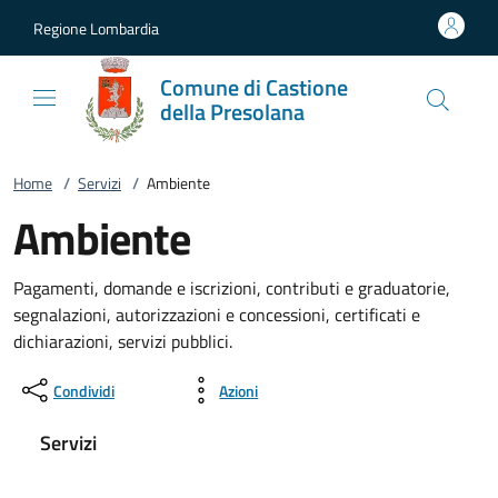
Vai al contenuto
accedi al menu
footer.enter
Regione Lombardia
Comune di Castione
della Presolana
Home
/
Servizi
/
Ambiente
Ambiente
Pagamenti, domande e iscrizioni, contributi e graduatorie,
segnalazioni, autorizzazioni e concessioni, certificati e
dichiarazioni, servizi pubblici.
Condividi
Azioni
Servizi