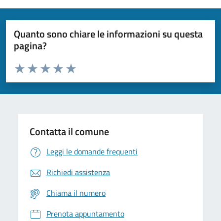
Quanto sono chiare le informazioni su questa
pagina?
Valuta da 1 a 5 stelle la pagina
Domanda
Valuta 1 stelle su 5
Valuta 2 stelle su 5
Valuta 3 stelle su 5
Valuta 4 stelle su 5
Valuta 5 stelle su 5
Contatta il comune
Leggi le domande frequenti
Richiedi assistenza
Chiama il numero
Prenota appuntamento