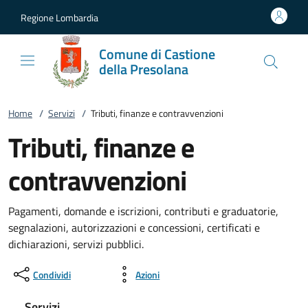
Vai al contenuto
accedi al menu
footer.enter
Regione Lombardia
Comune di Castione
della Presolana
Home
/
Servizi
/
Tributi, finanze e contravvenzioni
Tributi, finanze e
contravvenzioni
Pagamenti, domande e iscrizioni, contributi e graduatorie,
segnalazioni, autorizzazioni e concessioni, certificati e
dichiarazioni, servizi pubblici.
Condividi
Azioni
Servizi