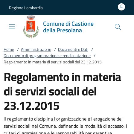
Vai al contenuto
accedi al menu
footer.enter
Regione Lombardia
Comune di Castione
della Presolana
Home
/
Amministrazione
/
Documenti e Dati
/
Documento di programmazione e rendicontazione
/
Regolamento in materia di servizi sociali del 23.12.2015
Regolamento in materia
di servizi sociali del
23.12.2015
Il regolamento disciplina l’organizzazione e l’erogazione dei
servizi sociali nel Comune, definendo le modalità di accesso, i
criteri di ammissione e le responsabilità per garantire