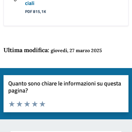
ciali
PDF 815,1K
Ultima modifica:
giovedì, 27 marzo 2025
Quanto sono chiare le informazioni su questa
pagina?
Valuta da 1 a 5 stelle la pagina
Domanda
Valuta 1 stelle su 5
Valuta 2 stelle su 5
Valuta 3 stelle su 5
Valuta 4 stelle su 5
Valuta 5 stelle su 5