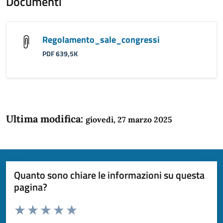
Documenti
Regolamento_sale_congressi
PDF 639,5K
Ultima modifica:
giovedì, 27 marzo 2025
Quanto sono chiare le informazioni su questa
pagina?
Valuta da 1 a 5 stelle la pagina
Domanda
Valuta 1 stelle su 5
Valuta 2 stelle su 5
Valuta 3 stelle su 5
Valuta 4 stelle su 5
Valuta 5 stelle su 5