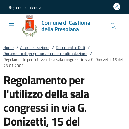
Vai al contenuto
accedi al menu
footer.enter
Regione Lombardia
Comune di Castione
della Presolana
Home
/
Amministrazione
/
Documenti e Dati
/
Documento di programmazione e rendicontazione
/
Regolamento per l'utilizzo della sala congressi in via G. Donizetti, 15 del
23.01.2002
Regolamento per
l'utilizzo della sala
congressi in via G.
Donizetti, 15 del