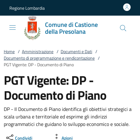
Vai al contenuto
accedi al menu
footer.enter
Regione Lombardia
Comune di Castione
della Presolana
Home
/
Amministrazione
/
Documenti e Dati
/
Documento di programmazione e rendicontazione
/
PGT Vigente: DP - Documento di Piano
PGT Vigente: DP -
Documento di Piano
DP - Il Documento di Piano identifica gli obiettivi strategici a
scala urbana e territoriale ed esprime gli indirizzi
programmatici che guidano lo sviluppo economico e sociale.
Condividi
Azioni