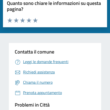
Quanto sono chiare le informazioni su questa
pagina?
Valuta da 1 a 5 stelle la pagina
Domanda
Valuta 1 stelle su 5
Valuta 2 stelle su 5
Valuta 3 stelle su 5
Valuta 4 stelle su 5
Valuta 5 stelle su 5
Contatta il comune
Leggi le domande frequenti
Richiedi assistenza
Chiama il numero
Prenota appuntamento
Problemi in Città