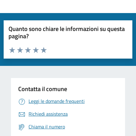
Quanto sono chiare le informazioni su questa
pagina?
Valuta da 1 a 5 stelle la pagina
Domanda
Valuta 1 stelle su 5
Valuta 2 stelle su 5
Valuta 3 stelle su 5
Valuta 4 stelle su 5
Valuta 5 stelle su 5
Contatta il comune
Leggi le domande frequenti
Richiedi assistenza
Chiama il numero