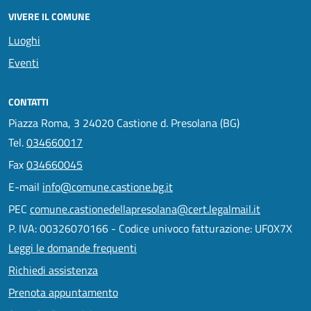
VIVERE IL COMUNE
Luoghi
Eventi
CONTATTI
Piazza Roma, 3 24020 Castione d. Presolana (BG)
Tel.
034660017
Fax
034660045
E-mail
info@comune.castione.bg.it
PEC
comune.castionedellapresolana@cert.legalmail.it
P. IVA: 00326070166 - Codice univoco fatturazione: UF0X7X
Leggi le domande frequenti
Richiedi assistenza
Prenota appuntamento