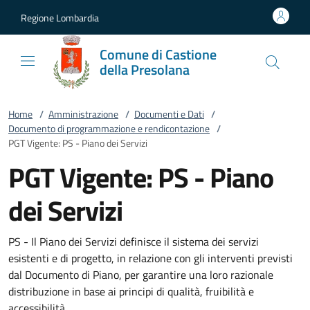
Vai al contenuto
accedi al menu
footer.enter
Regione Lombardia
Comune di Castione
della Presolana
Home
/
Amministrazione
/
Documenti e Dati
/
Documento di programmazione e rendicontazione
/
PGT Vigente: PS - Piano dei Servizi
PGT Vigente: PS - Piano
dei Servizi
PS - Il Piano dei Servizi definisce il sistema dei servizi
esistenti e di progetto, in relazione con gli interventi previsti
dal Documento di Piano, per garantire una loro razionale
distribuzione in base ai principi di qualità, fruibilità e
accessibilità.