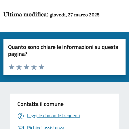
Ultima modifica:
giovedì, 27 marzo 2025
Quanto sono chiare le informazioni su questa
pagina?
Valuta da 1 a 5 stelle la pagina
Domanda
Valuta 1 stelle su 5
Valuta 2 stelle su 5
Valuta 3 stelle su 5
Valuta 4 stelle su 5
Valuta 5 stelle su 5
Contatta il comune
Leggi le domande frequenti
Richiedi assistenza