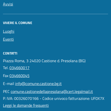
Avvisi
VIVERE IL COMUNE
Luoghi
Eventi
CONTATTI
Piazza Roma, 3 24020 Castione d. Presolana (BG)
Tel.
034660017
Fax
034660045
E-mail
info@comune.castione.bg.it
PEC
comune.castionedellapresolana@cert.legalmail.it
P. IVA: 00326070166 - Codice univoco fatturazione: UF0X7X
Leggi le domande frequenti