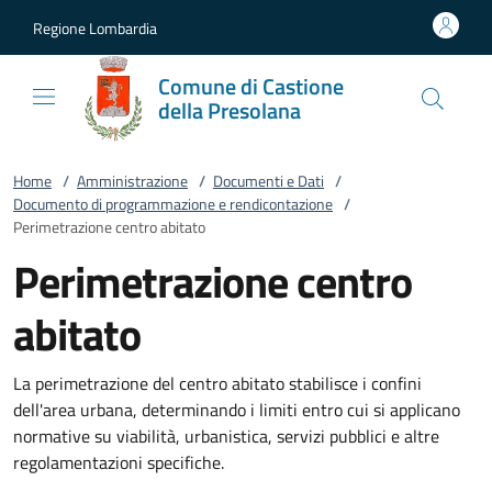
Vai al contenuto
accedi al menu
footer.enter
Regione Lombardia
Comune di Castione
della Presolana
Home
/
Amministrazione
/
Documenti e Dati
/
Documento di programmazione e rendicontazione
/
Perimetrazione centro abitato
Perimetrazione centro
abitato
La perimetrazione del centro abitato stabilisce i confini
dell'area urbana, determinando i limiti entro cui si applicano
normative su viabilità, urbanistica, servizi pubblici e altre
regolamentazioni specifiche.