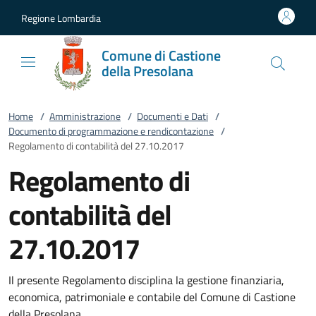
Vai al contenuto
accedi al menu
footer.enter
Regione Lombardia
Comune di Castione
della Presolana
Home
/
Amministrazione
/
Documenti e Dati
/
Documento di programmazione e rendicontazione
/
Regolamento di contabilità del 27.10.2017
Regolamento di
contabilità del
27.10.2017
Il presente Regolamento disciplina la gestione finanziaria,
economica, patrimoniale e contabile del Comune di Castione
della Presolana.