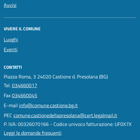
Avvisi
VIVERE IL COMUNE
Luoghi
Eventi
CONTATTI
Piazza Roma, 3 24020 Castione d. Presolana (BG)
Tel.
034660017
Fax
034660045
E-mail
info@comune.castione.bg.it
PEC
comune.castionedellapresolana@cert.legalmail.it
P. IVA: 00326070166 - Codice univoco fatturazione: UF0X7X
Leggi le domande frequenti