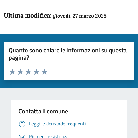
Ultima modifica:
giovedì, 27 marzo 2025
Quanto sono chiare le informazioni su questa
pagina?
Valuta da 1 a 5 stelle la pagina
Domanda
Valuta 1 stelle su 5
Valuta 2 stelle su 5
Valuta 3 stelle su 5
Valuta 4 stelle su 5
Valuta 5 stelle su 5
Contatta il comune
Leggi le domande frequenti
Richiedi assistenza