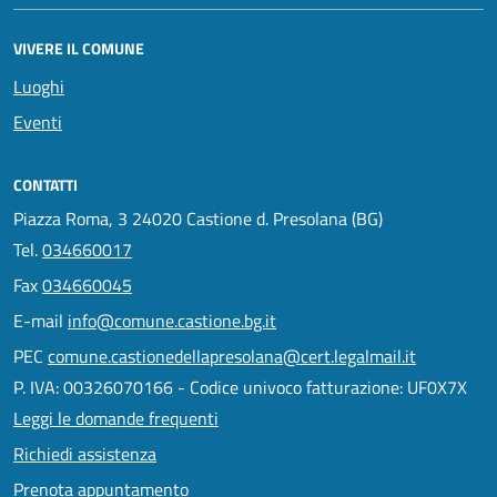
VIVERE IL COMUNE
Luoghi
Eventi
CONTATTI
Piazza Roma, 3 24020 Castione d. Presolana (BG)
Tel.
034660017
Fax
034660045
E-mail
info@comune.castione.bg.it
PEC
comune.castionedellapresolana@cert.legalmail.it
P. IVA: 00326070166 - Codice univoco fatturazione: UF0X7X
Leggi le domande frequenti
Richiedi assistenza
Prenota appuntamento