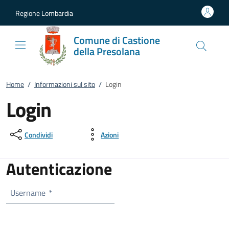
Vai al contenuto
accedi al menu
footer.enter
Regione Lombardia
Comune di Castione
della Presolana
Home
/
Informazioni sul sito
/
Login
Login
Condividi
Azioni
Autenticazione
Username
*