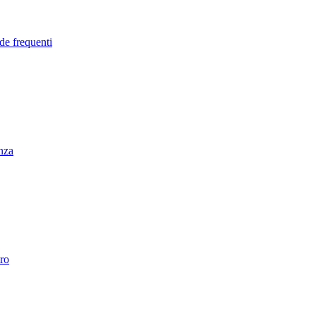
de frequenti
enza
ro