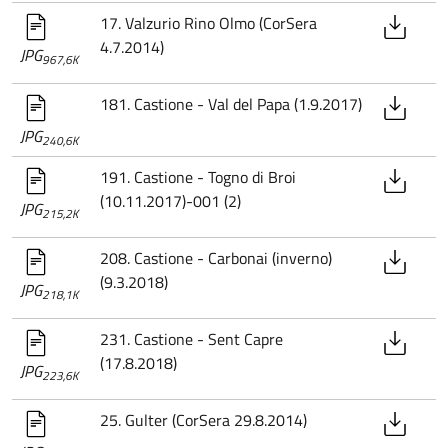
17. Valzurio Rino Olmo (CorSera
4.7.2014)
JPG
967,6K
181. Castione - Val del Papa (1.9.2017)
JPG
240,6K
191. Castione - Togno di Broi
(10.11.2017)-001 (2)
JPG
215,2K
208. Castione - Carbonai (inverno)
(9.3.2018)
JPG
218,1K
231. Castione - Sent Capre
(17.8.2018)
JPG
223,6K
25. Gulter (CorSera 29.8.2014)