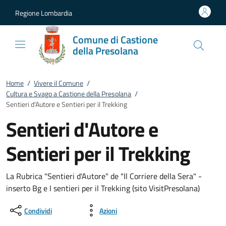
Vai al contenuto
accedi al menu
footer.enter
Regione Lombardia
Comune di Castione
della Presolana
Home
/
Vivere il Comune
/
Cultura e Svago a Castione della Presolana
/
Sentieri d'Autore e Sentieri per il Trekking
Sentieri d'Autore e
Sentieri per il Trekking
La Rubrica "Sentieri d'Autore" de "Il Corriere della Sera" -
inserto Bg e I sentieri per il Trekking (sito VisitPresolana)
Condividi
Azioni