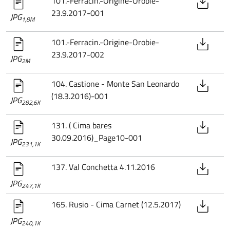
101.-Ferracin.-Origine-Orobie-
23.9.2017-001
JPG
1,8M
101.-Ferracin.-Origine-Orobie-
23.9.2017-002
JPG
2M
104. Castione - Monte San Leonardo
(18.3.2016)-001
JPG
282,6K
131. ( Cima bares
30.09.2016)_Page10-001
JPG
231,1K
137. Val Conchetta 4.11.2016
JPG
247,1K
165. Rusio - Cima Carnet (12.5.2017)
JPG
240,1K