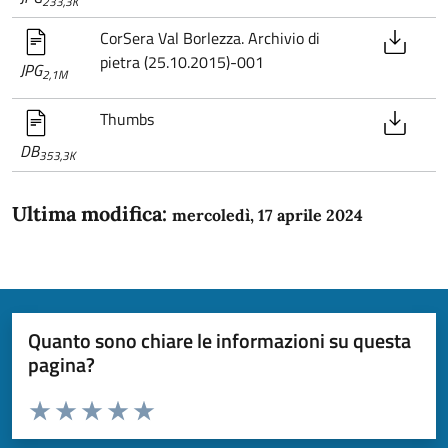
233,3K
CorSera Val Borlezza. Archivio di
pietra (25.10.2015)-001
JPG
2,1M
Thumbs
DB
353,3K
Ultima modifica:
mercoledì, 17 aprile 2024
Quanto sono chiare le informazioni su questa
pagina?
Valuta da 1 a 5 stelle la pagina
Domanda
Valuta 1 stelle su 5
Valuta 2 stelle su 5
Valuta 3 stelle su 5
Valuta 4 stelle su 5
Valuta 5 stelle su 5