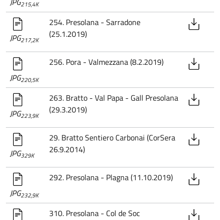
JPG
215,4K
254. Presolana - Sarradone
(25.1.2019)
JPG
217,2K
256. Pora - Valmezzana (8.2.2019)
JPG
220,5K
263. Bratto - Val Papa - Gall Presolana
(29.3.2019)
JPG
223,9K
29. Bratto Sentiero Carbonai (CorSera
26.9.2014)
JPG
329K
292. Presolana - Plagna (11.10.2019)
JPG
232,9K
310. Presolana - Col de Soc