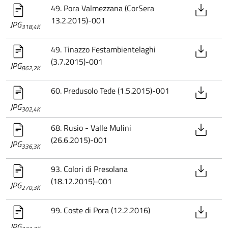
49. Pora Valmezzana (CorSera
13.2.2015)-001
JPG
318,4K
49. Tinazzo Festambientelaghi
(3.7.2015)-001
JPG
862,2K
60. Predusolo Tede (1.5.2015)-001
JPG
302,4K
68. Rusio - Valle Mulini
(26.6.2015)-001
JPG
336,3K
93. Colori di Presolana
(18.12.2015)-001
JPG
270,3K
99. Coste di Pora (12.2.2016)
JPG