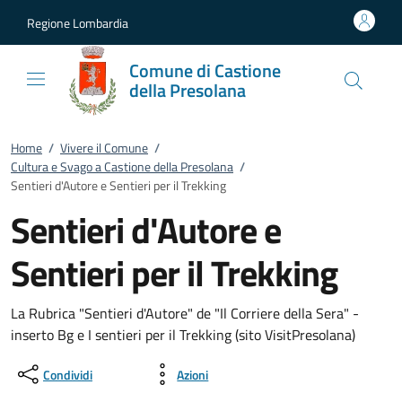
Vai al contenuto
accedi al menu
footer.enter
Regione Lombardia
Comune di Castione
della Presolana
Home
/
Vivere il Comune
/
Cultura e Svago a Castione della Presolana
/
Sentieri d'Autore e Sentieri per il Trekking
Sentieri d'Autore e
Sentieri per il Trekking
La Rubrica "Sentieri d'Autore" de "Il Corriere della Sera" -
inserto Bg e I sentieri per il Trekking (sito VisitPresolana)
Condividi
Azioni