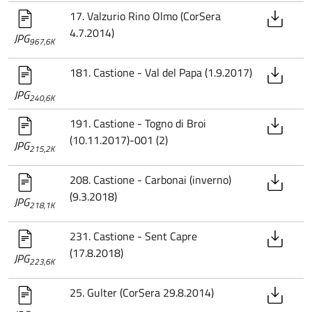
17. Valzurio Rino Olmo (CorSera
4.7.2014)
JPG
967,6K
181. Castione - Val del Papa (1.9.2017)
JPG
240,6K
191. Castione - Togno di Broi
(10.11.2017)-001 (2)
JPG
215,2K
208. Castione - Carbonai (inverno)
(9.3.2018)
JPG
218,1K
231. Castione - Sent Capre
(17.8.2018)
JPG
223,6K
25. Gulter (CorSera 29.8.2014)