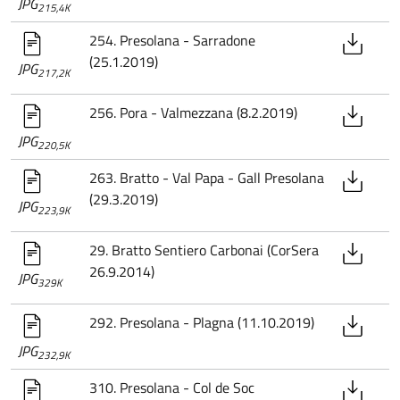
JPG
215,4K
254. Presolana - Sarradone
(25.1.2019)
JPG
217,2K
256. Pora - Valmezzana (8.2.2019)
JPG
220,5K
263. Bratto - Val Papa - Gall Presolana
(29.3.2019)
JPG
223,9K
29. Bratto Sentiero Carbonai (CorSera
26.9.2014)
JPG
329K
292. Presolana - Plagna (11.10.2019)
JPG
232,9K
310. Presolana - Col de Soc