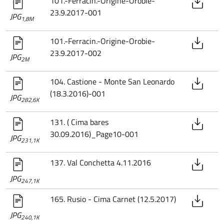
101.-Ferracin.-Origine-Orobie-
23.9.2017-001
JPG
1,8M
101.-Ferracin.-Origine-Orobie-
23.9.2017-002
JPG
2M
104. Castione - Monte San Leonardo
(18.3.2016)-001
JPG
282,6K
131. ( Cima bares
30.09.2016)_Page10-001
JPG
231,1K
137. Val Conchetta 4.11.2016
JPG
247,1K
165. Rusio - Cima Carnet (12.5.2017)
JPG
240,1K