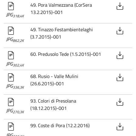
49. Pora Valmezzana (CorSera
13.2.2015)-001
JPG
318,4K
49. Tinazzo Festambientelaghi
(3.7.2015)-001
JPG
862,2K
60. Predusolo Tede (1.5.2015)-001
JPG
302,4K
68. Rusio - Valle Mulini
(26.6.2015)-001
JPG
336,3K
93. Colori di Presolana
(18.12.2015)-001
JPG
270,3K
99. Coste di Pora (12.2.2016)
JPG