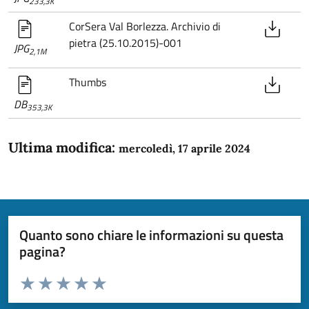
233,3K
CorSera Val Borlezza. Archivio di
pietra (25.10.2015)-001
JPG
2,1M
Thumbs
DB
353,3K
Ultima modifica:
mercoledì, 17 aprile 2024
Quanto sono chiare le informazioni su questa
pagina?
Valuta da 1 a 5 stelle la pagina
Domanda
Valuta 1 stelle su 5
Valuta 2 stelle su 5
Valuta 3 stelle su 5
Valuta 4 stelle su 5
Valuta 5 stelle su 5