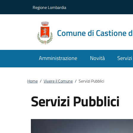
Vai al contenuto
accedi al menu
footer.enter
Regione Lombardia
Comune di Castione d
Amministrazione
Novità
Servizi
Home
/
Vivere il Comune
/
Servizi Pubblici
Servizi Pubblici