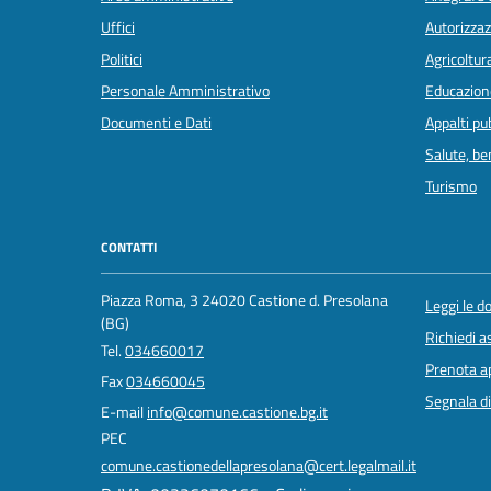
Uffici
Autorizzaz
Politici
Agricoltur
Personale Amministrativo
Educazion
Documenti e Dati
Appalti pub
Salute, b
Turismo
CONTATTI
Piazza Roma, 3 24020 Castione d. Presolana
Leggi le 
(BG)
Richiedi a
Tel.
034660017
Prenota 
Fax
034660045
Segnala di
E-mail
info@comune.castione.bg.it
PEC
comune.castionedellapresolana@cert.legalmail.it