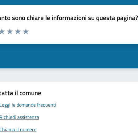
nto sono chiare le informazioni su questa pagina
 da 1 a 5 stelle la pagina
anda
ta 1 stelle su 5
Valuta 2 stelle su 5
Valuta 3 stelle su 5
Valuta 4 stelle su 5
Valuta 5 stelle su 5
tatta il comune
Leggi le domande frequenti
Richiedi assistenza
Chiama il numero