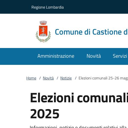
Vai al contenuto
accedi al menu
footer.enter
Regione Lombardia
Comune di Castione d
Amministrazione
Novità
Servizi
Home
/
Novità
/
Notizie
/
Elezioni comunali 25-26 mag
Elezioni comunal
2025
Informazioni, notizie e documenti relativi alla