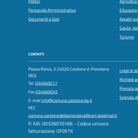
Politici
Agricoltur
Personale Amministrativo
Educazion
Documenti e Dati
Appalti pub
Salute, b
Turismo
CONTATTI
Piazza Roma, 3 24020 Castione d. Presolana
Leggi le 
(BG)
Richiedi a
Tel.
034660017
Prenota 
Fax
034660045
Segnala di
E-mail
info@comune.castione.bg.it
PEC
comune.castionedellapresolana@cert.legalmail.it
P. IVA: 00326070166 - Codice univoco
fatturazione: UF0X7X