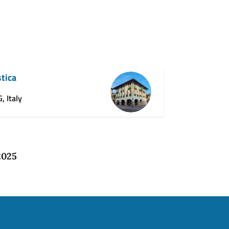
stica
, Italy
2025