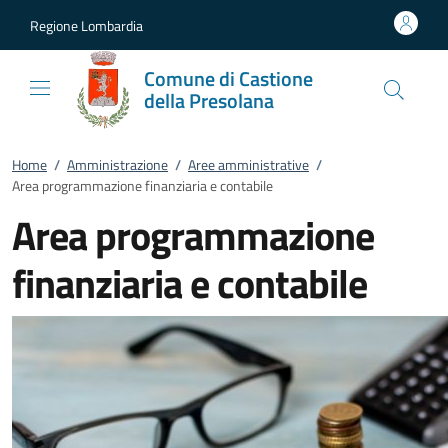
Vai al contenuto
accedi al menu
footer.enter
Regione Lombardia
Comune di Castione
della Presolana
Home
/
Amministrazione
/
Aree amministrative
/
Area programmazione finanziaria e contabile
Area programmazione
finanziaria e contabile