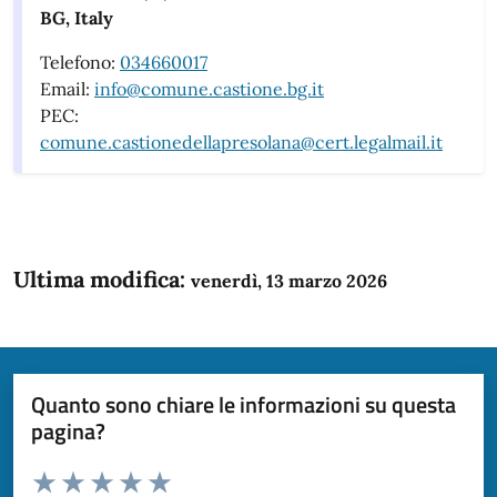
BG, Italy
Telefono:
034660017
Email:
info@comune.castione.bg.it
PEC:
comune.castionedellapresolana@cert.legalmail.it
Ultima modifica:
venerdì, 13 marzo 2026
Quanto sono chiare le informazioni su questa
pagina?
Valuta da 1 a 5 stelle la pagina
Domanda