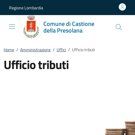
Vai al contenuto
accedi al menu
footer.enter
Regione Lombardia
Comune di Castione
della Presolana
Home
/
Amministrazione
/
Uffici
/
Ufficio tributi
Ufficio tributi