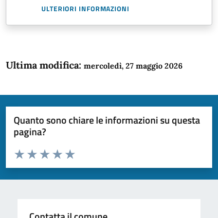
ULTERIORI INFORMAZIONI
Ultima modifica:
mercoledì, 27 maggio 2026
Quanto sono chiare le informazioni su questa
pagina?
Valuta da 1 a 5 stelle la pagina
Domanda
Valuta 1 stelle su 5
Valuta 2 stelle su 5
Valuta 3 stelle su 5
Valuta 4 stelle su 5
Valuta 5 stelle su 5
Contatta il comune