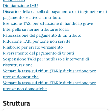
Dichiarazione IMU
Discarico della cartella di pagamento o di ingiunzione di
pagamento relativo a un tributo
Esenzione TASI per situazione di handicap grave
Interpello su norme tributarie locali
Rateizzazione del pagamento di un tributo
Riduzione TARI per zone non servite
Rimborso per errato versamento
Riversamento del pagamento di tributi
Sospensione TARI per inutilizzo e interventi di
ristrutturazione
Versare la tassa sui rifiuti (TARI): dichiarazione per
utenze domestiche
Versare la tassa sui rifiuti (TARI): dichiarazione per
utenze non domestiche
Struttura