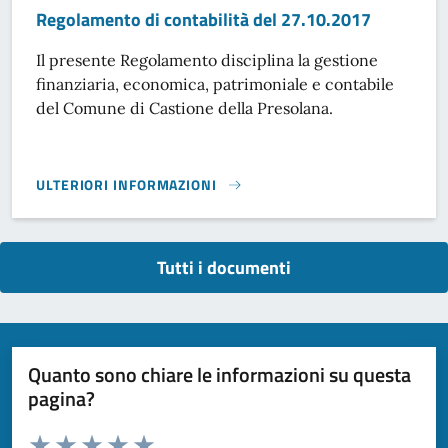
Regolamento di contabilità del 27.10.2017
Il presente Regolamento disciplina la gestione
finanziaria, economica, patrimoniale e contabile
del Comune di Castione della Presolana.
ULTERIORI INFORMAZIONI
REGOLAMENTO DI CONTABILITÀ DEL 27.10.2017}
Tutti i documenti
Quanto sono chiare le informazioni su questa
pagina?
Valuta da 1 a 5 stelle la pagina
Domanda