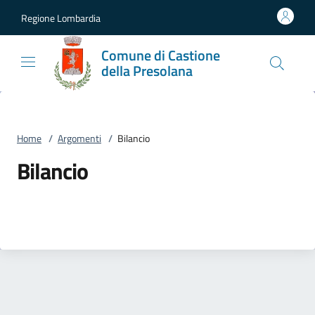
Vai al contenuto
accedi al menu
footer.enter
Regione Lombardia
Comune di Castione
della Presolana
Home
/
Argomenti
/
Bilancio
Bilancio